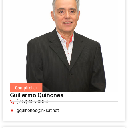
Guillermo Quiñones
(787) 455-0884
gquinones@n-sat.net