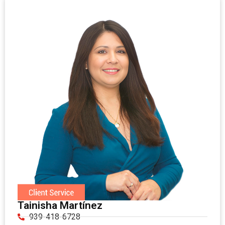
Tainisha Martínez
939-418-6728