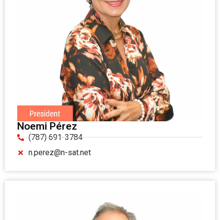
Noemi Pérez
(787) 691-3784
n.perez@n-sat.net