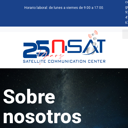
c
g
Horario laboral: de lunes a viernes de 9:00 a 17:00.
9
4
6
Sobre
nosotros