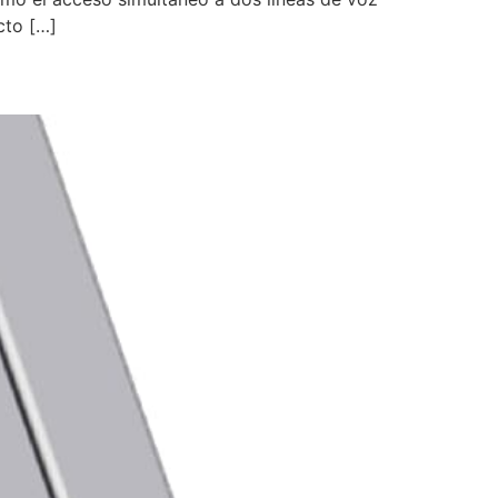
cto […]