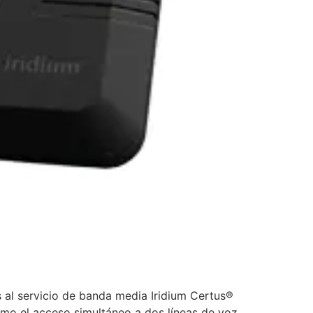
s al servicio de banda media Iridium Certus®
como el acceso simultáneo a dos líneas de voz